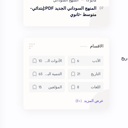
المنهج السوداني الجديد PDF:إبتدائي-
متوسط -ثانوي
الاقسام
ريج
الآدب
الأدوات المساعدة للكتب
التاريخ
التنمية البشرية
اللغات
المؤلفين
المنهج السوداني
حاسوب
دورات تدربية
روايات
علم النفس
كتب اسلامة