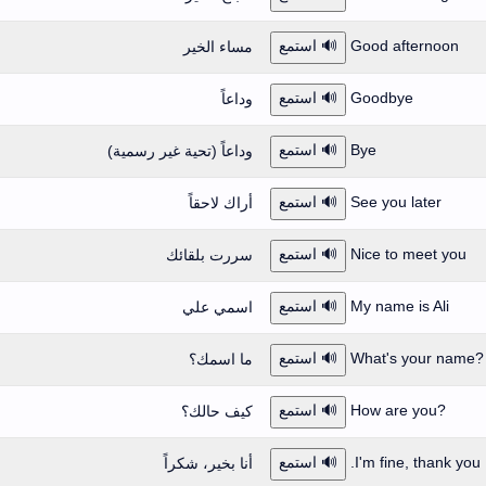
Good afternoon
🔊 استمع
مساء الخير
Goodbye
🔊 استمع
وداعاً
Bye
🔊 استمع
وداعاً (تحية غير رسمية)
See you later
🔊 استمع
أراك لاحقاً
Nice to meet you
🔊 استمع
سررت بلقائك
My name is Ali
🔊 استمع
اسمي علي
?What's your name
🔊 استمع
ما اسمك؟
?How are you
🔊 استمع
كيف حالك؟
I'm fine, thank you.
🔊 استمع
أنا بخير، شكراً