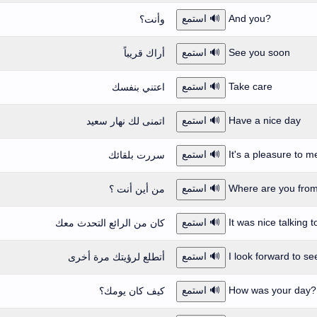
?And you
🔊 استمع
وأنت؟
See you soon
🔊 استمع
أراك قريباً
Take care
🔊 استمع
اعتني بنفسك
Have a nice day
🔊 استمع
اتمنى لك نهار سعيد
It's a pleasure to m
🔊 استمع
سررت بلقائك
🔊 استمع
من أين أنت ؟
It was nice talking 
🔊 استمع
كان من الرائع التحدث معك
I look forward to s
🔊 استمع
أتطلع لرؤيتك مرة أخرى
?How was your day
🔊 استمع
كيف كان يومك؟