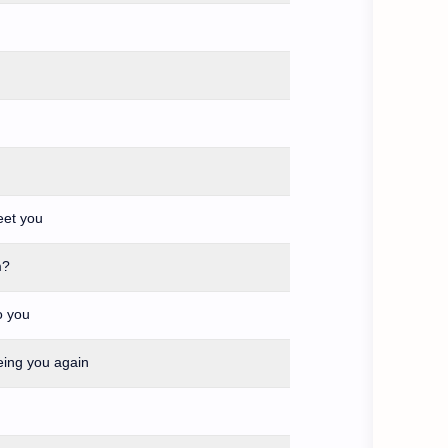
eet you
?Where are you from
to you
eeing you again