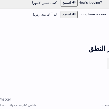
?How's it going
🔊 استمع
كيف تسير الأمور؟
Long time no see!
🔊 استمع
لم أرك منذ زمن!
 النطق