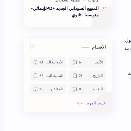
المنهج السوداني الجديد PDF:إبتدائي-
متوسط -ثانوي
ول
الاقسام
دمة
الآدب
الأدوات المساعدة للكتب
د
التاريخ
التنمية البشرية
اللغات
المؤلفين
المنهج السوداني
حاسوب
دورات تدربية
روايات
علم النفس
كتب اسلامة