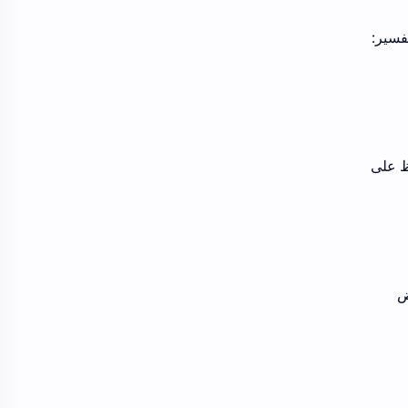
كتب تلوين
مقالات ادبية
فسير:
اظ على
ض