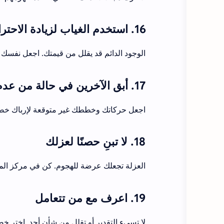
16. استخدم الغياب لزيادة الاحترام والتقدير
الوجود الدائم قد يقلل من قيمتك. اجعل نفسك ناد
17. أبق الآخرين في حالة من عدم اليقين
اجعل حركاتك وخططك غير متوقعة لإرباك خصوم
18. لا تبنِ حصنًا لعزلك
العزلة تجعلك عرضة للهجوم. كن في مركز المعل
19. اعرف مع من تتعامل
لا تسيء التقدير أو تقلل من شأن أحد. اختر خص