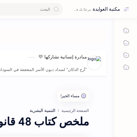
مكتبة العوايدة
مبادرة إنسانية نشاركها 💛
"أرح الدكان" لسداد ديون الأسر المتعففة في السودا
التنمية البشرية
الصفحة الرئيسية
ملخص كتاب 48 قانون للقوة اكتشاف أسرار القوة