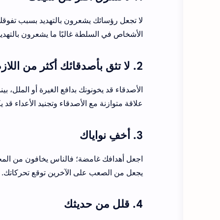
لا تجعل رؤسائك يشعرون بالتهديد بسبب تفوقك. 
الأشخاص في السلطة غالبًا ما يشعرون بالتهديد
2. لا تثق بأصدقائك أكثر من اللازم واستفد من أعدائك
الأصدقاء قد يخونونك بدافع الغيرة أو الملل، بي
علاقة متوازنة مع الأصدقاء وتجنيد الأعداء قد يكو
3. أخفِ نواياك
اجعل أهدافك غامضة؛ فالناس يخافون من المج
يجعل من الصعب على الآخرين توقع تحركاتك.
4. قلل من حديثك