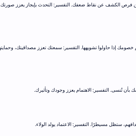
 من فرص الكشف عن نقاط ضعفك. التفسير: التحدث بإيجاز يعزز صورتك
 خصومك إذا حاولوا تشويهها. التفسير: سمعتك تعزز مصداقيتك، وحمايته
 بأن تُنسى. التفسير: الاهتمام يعزز وجودك وتأثيرك.
فهم، ستظل مسيطرًا. التفسير: الاعتماد يولد الولاء.