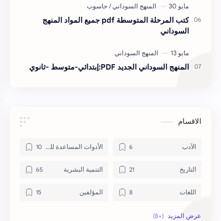
كتب المرحلة المتوسطة pdf جميع المواد المنهج
السوداني
المنهج السوداني الجديد PDF:إبتدائي-متوسط -ثانوي
الاقسام
الآدب
الأدوات المساعدة للكتب
التاريخ
التنمية البشرية
اللغات
المؤلفين
المنهج السوداني
حاسوب