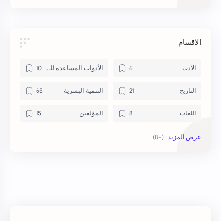
الاقسام
الآدب
الأدوات المساعدة للكتب
التاريخ
التنمية البشرية
اللغات
المؤلفين
المنهج السوداني
حاسوب
دورات تدربية
روايات
علم النفس
كتب اسلامة
كتب تلوين
مقالات ادبية