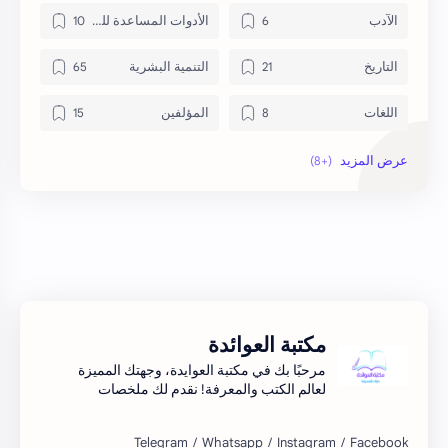
الآدب
الأدوات المساعدة للكتب
التاريخ
التنمية البشرية
اللغات
المؤلفين
المنهج السوداني
حاسوب
دورات تدربية
روايات
علم النفس
كتب اسلامة
كتب تلوين
مقالات ادبية
مكتبة العوائدة
مرحبًا بك في مكتبة العوايدة، وجهتك المميزة
لعالم الكتب والمعرفة! نقدم لك ملخصات
شاملة لأحدث الكتب.اكتشف الأفكار الجديدة
واستمتع بتجربة فريدة للمعرفة..