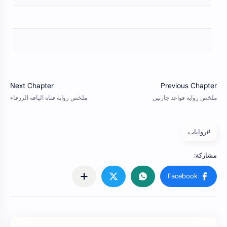
#روايات