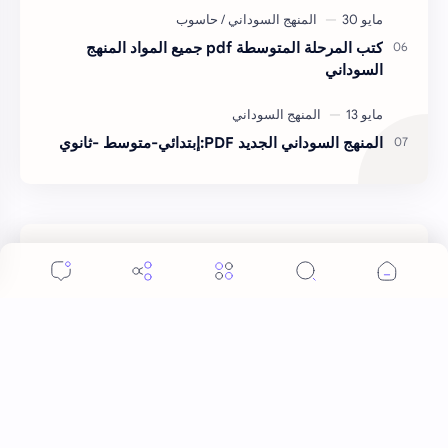
كتب المرحلة المتوسطة pdf جميع المواد المنهج
السوداني
المنهج السوداني الجديد PDF:إبتدائي-متوسط -ثانوي
الاقسام
الآدب
الأدوات المساعدة للكتب
التاريخ
التنمية البشرية
اللغات
المؤلفين
المنهج السوداني
حاسوب